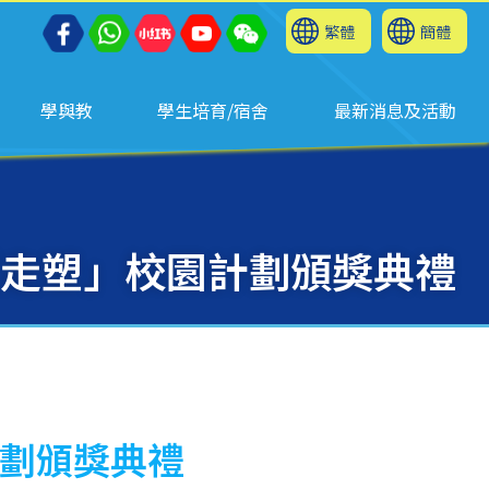
繁體
簡體
學與教
學生培育/宿舍
最新消息及活動
暨「走塑」校園計劃頒獎典禮
計劃頒獎典禮