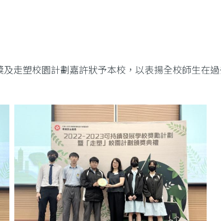
獎及走塑校園計劃嘉許狀予本校，以表揚全校師生在過