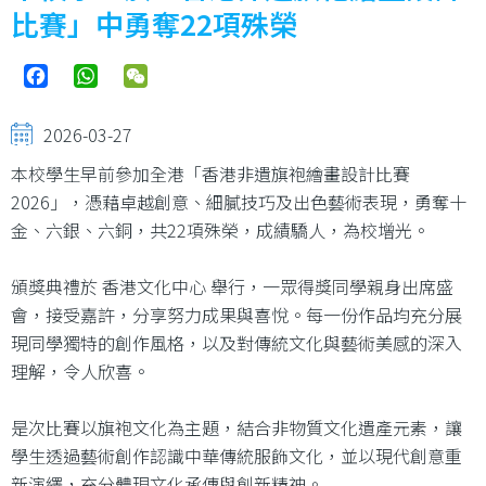
比賽」中勇奪22項殊榮
Facebook
WhatsApp
WeChat
2026-03-27
本校學生早前參加全港「香港非遺旗袍繪畫設計比賽
2026」，憑藉卓越創意、細膩技巧及出色藝術表現，勇奪十
金、六銀、六銅，共22項殊榮，成績驕人，為校增光。
頒獎典禮於 香港文化中心 舉行，一眾得獎同學親身出席盛
會，接受嘉許，分享努力成果與喜悅。每一份作品均充分展
現同學獨特的創作風格，以及對傳統文化與藝術美感的深入
理解，令人欣喜。
是次比賽以旗袍文化為主題，結合非物質文化遺產元素，讓
學生透過藝術創作認識中華傳統服飾文化，並以現代創意重
新演繹，充分體現文化承傳與創新精神。