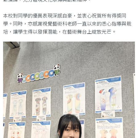
本校對同學的優異表現深感自豪，並衷心祝賀所有得獎同
學。同時，亦感謝視覺藝術科老師一直以來的悉心指導與栽
培，讓學生得以發揮潛能，在藝術舞台上綻放光芒。