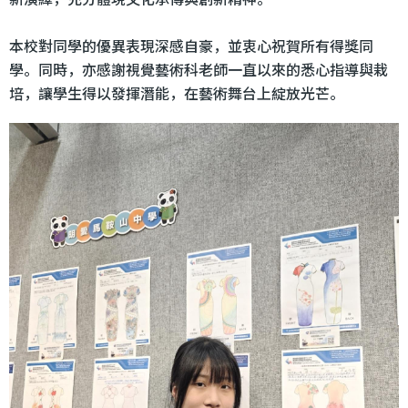
本校對同學的優異表現深感自豪，並衷心祝賀所有得獎同
學。同時，亦感謝視覺藝術科老師一直以來的悉心指導與栽
培，讓學生得以發揮潛能，在藝術舞台上綻放光芒。