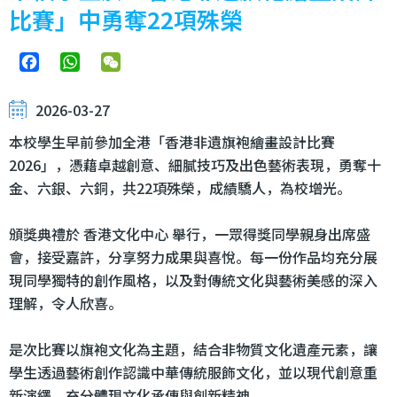
比賽」中勇奪22項殊榮
Facebook
WhatsApp
WeChat
2026-03-27
本校學生早前參加全港「香港非遺旗袍繪畫設計比賽
2026」，憑藉卓越創意、細膩技巧及出色藝術表現，勇奪十
金、六銀、六銅，共22項殊榮，成績驕人，為校增光。
頒獎典禮於 香港文化中心 舉行，一眾得獎同學親身出席盛
會，接受嘉許，分享努力成果與喜悅。每一份作品均充分展
現同學獨特的創作風格，以及對傳統文化與藝術美感的深入
理解，令人欣喜。
是次比賽以旗袍文化為主題，結合非物質文化遺產元素，讓
學生透過藝術創作認識中華傳統服飾文化，並以現代創意重
新演繹，充分體現文化承傳與創新精神。