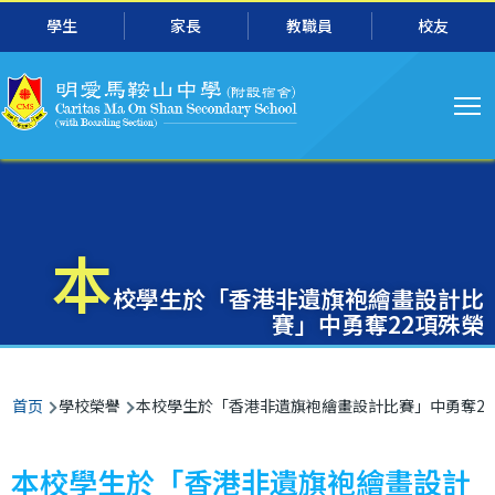
主
跳转到主要内容
學生
家長
教職員
校友
导
航
本
校學生於「香港非遺旗袍繪畫設計比
賽」中勇奪22項殊榮
面
首页
學校榮譽
本校學生於「香港非遺旗袍繪畫設計比賽」中勇奪22
包
屑
本校學生於「香港非遺旗袍繪畫設計