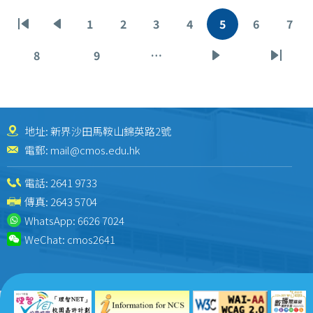
Pagination
1
2
3
4
5
6
7
First
Previous
Page
Page
Page
Page
Current
Page
Pag
page
page
page
8
9
…
Page
Page
Next
Last
page
page
地址: 新界沙田馬鞍山錦英路2號
電郵:
mail@cmos.edu.hk
電話:
2641 9733
傳真: 2643 5704
WhatsApp:
6626 7024
WeChat:
cmos2641