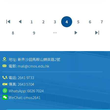
Pagination
1
2
3
4
5
6
7
First
Previous
Page
Page
Page
Current
Page
Page
Pag
page
page
page
8
9
…
Page
Page
Next
Last
page
page
地址: 新界沙田馬鞍山錦英路2號
電郵:
mail@cmos.edu.hk
電話:
2641 9733
傳真: 2643 5704
WhatsApp:
6626 7024
WeChat:
cmos2641