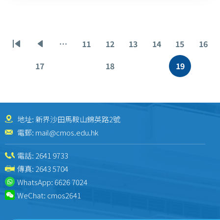
Pagination
…
11
12
13
14
15
16
First
Previous
Page
Page
Page
Page
Page
Pag
page
page
17
18
19
Page
Page
Current
page
地址: 新界沙田馬鞍山錦英路2號
電郵:
mail@cmos.edu.hk
電話:
2641 9733
傳真: 2643 5704
WhatsApp:
6626 7024
WeChat:
cmos2641