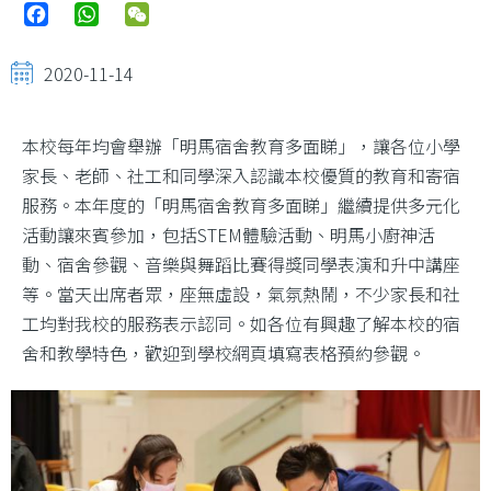
Facebook
WhatsApp
WeChat
2020-11-14
本校每年均會舉辦「明馬宿舍教育多面睇」，讓各位小學
家長、老師、社工和同學深入認識本校優質的教育和寄宿
服務。本年度的「明馬宿舍教育多面睇」繼續提供多元化
活動讓來賓參加，包括STEM體驗活動、明馬小廚神活
動、宿舍參觀、音樂與舞蹈比賽得獎同學表演和升中講座
等。當天出席者眾，座無虛設，氣氛熱鬧，不少家長和社
工均對我校的服務表示認同。如各位有興趣了解本校的宿
舍和教學特色，歡迎到學校網頁填寫表格預約參觀。