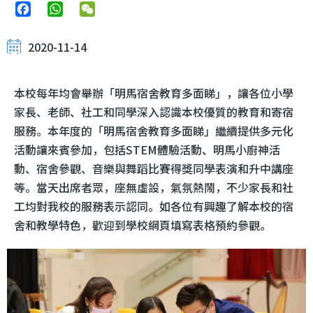
Facebook
WhatsApp
WeChat
2020-11-14
本校每年均會舉辦「明馬宿舍教育多面睇」，讓各位小學
家長、老師、社工和同學深入認識本校優質的教育和寄宿
服務。本年度的「明馬宿舍教育多面睇」繼續提供多元化
活動讓來賓參加，包括STEM體驗活動、明馬小廚神活
動、宿舍參觀、音樂與舞蹈比賽得獎同學表演和升中講座
等。當天出席者眾，座無虛設，氣氛熱鬧，不少家長和社
工均對我校的服務表示認同。如各位有興趣了解本校的宿
舍和教學特色，歡迎到學校網頁填寫表格預約參觀。