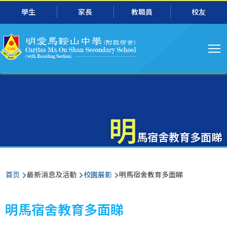
主
跳转到主要内容
學生
家長
教職員
校友
导
航
明
馬宿舍教育多面睇
面
首页
最新消息及活動
校園展影
明馬宿舍教育多面睇
包
屑
明馬宿舍教育多面睇