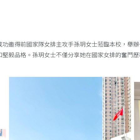
成功邀得前國家隊女排主攻手孫玥女士蒞臨本校，舉辦
和堅毅品格。孫玥女士不僅分享她在國家女排的奮鬥歷