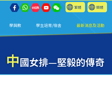
繁體
簡體
學與教
學生培育/宿舍
最新消息及活動
中
國女排—堅毅的傳奇