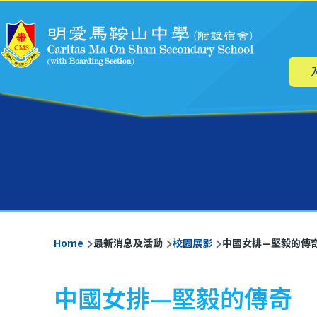
Main
Skip to main content
navig
Breadcrumb
Home
最新消息及活動
校園展影
中國女排—堅毅的傳
中國女排—堅毅的傳奇