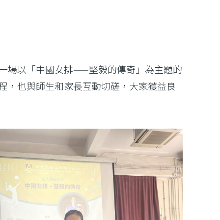
一場以「中國女排——堅毅的傳奇」為主題的
程，也與師生和家長互動切磋，大家獲益良