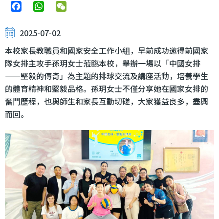
Facebook
WhatsApp
WeChat
2025-07-02
本校家長教職員和國家安全工作小組，早前成功邀得前國家
隊女排主攻手孫玥女士蒞臨本校，舉辦一場以「中國女排
——堅毅的傳奇」為主題的排球交流及講座活動，培養學生
的體育精神和堅毅品格。孫玥女士不僅分享她在國家女排的
奮鬥歷程，也與師生和家長互動切磋，大家獲益良多，盡興
而回。