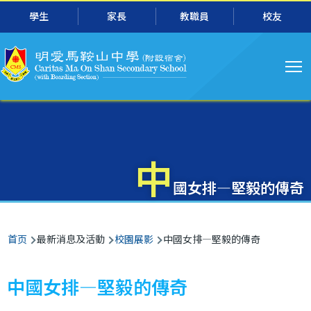
主
跳转到主要内容
學生
家長
教職員
校友
导
航
中
國女排—堅毅的傳奇
面
首页
最新消息及活動
校園展影
中國女排—堅毅的傳奇
包
屑
中國女排—堅毅的傳奇