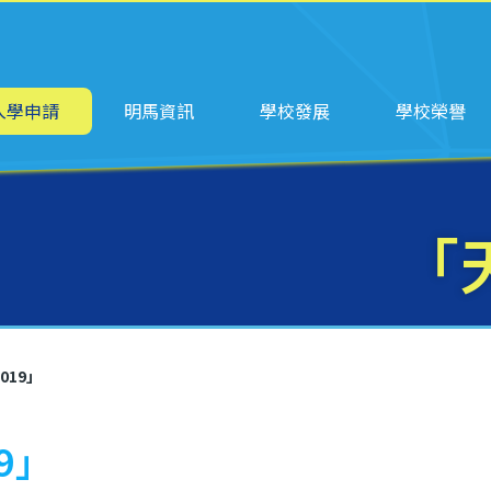
ation
入學申請
明馬資訊
學校發展
學校榮譽
「
019」
9」