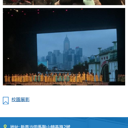
校園展影
地址: 新界沙田馬鞍山錦英路2號