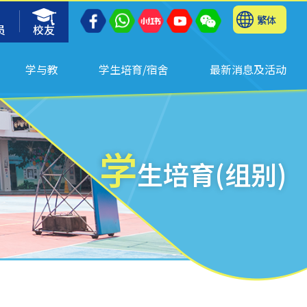
繁体
员
校友
学与教
学生培育/宿舍
最新消息及活动
学
生培育(组别)