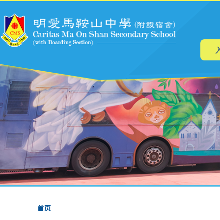
主
跳转到主要内容
导
航
面
首页
包