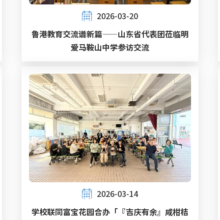
2026-03-20
鲁港教育交流谱新篇——山东省代表团莅临明
爱马鞍山中学参访交流
2026-03-14
学校联同富宝花园合办「『吉庆有余』咸柑桔