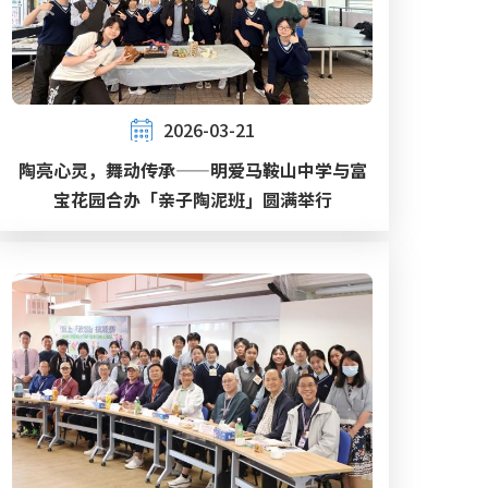
2026-03-21
陶亮心灵，舞动传承——明爱马鞍山中学与富
宝花园合办「亲子陶泥班」圆满举行