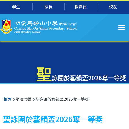
主
跳转到主要内容
學生
家長
教職員
校友
导
航
聖
詠團於藝韻盃2026奪一等奬
面
首页
學校榮譽
聖詠團於藝韻盃2026奪一等奬
包
屑
聖詠團於藝韻盃2026奪一等奬