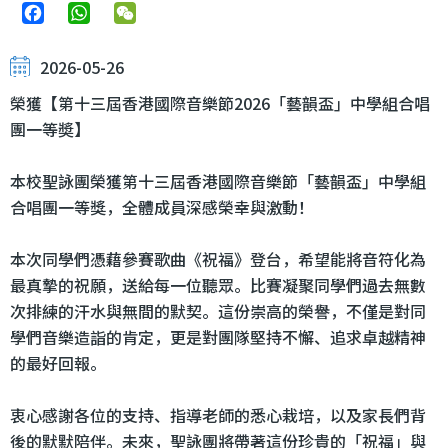
Facebook
WhatsApp
WeChat
2026-05-26
榮獲【第十三屆香港國際音樂節2026「藝韻盃」中學組合唱
團一等奬】
本校聖詠團榮獲第十三屆香港國際音樂節「藝韻盃」中學組
合唱團一等獎，全體成員深感榮幸與激動！
本次同學們憑藉參賽歌曲《祝福》登台，希望能將音符化為
最真摯的祝願，送給每一位聽眾。比賽凝聚同學們過去無數
次排練的汗水與無間的默契。這份崇高的榮譽，不僅是對同
學們音樂造詣的肯定，更是對團隊堅持不懈、追求卓越精神
的最好回報。
衷心感謝各位的支持、指導老師的悉心栽培，以及家長們背
後的默默陪伴。未來，聖詠團將帶著這份珍貴的「祝福」與