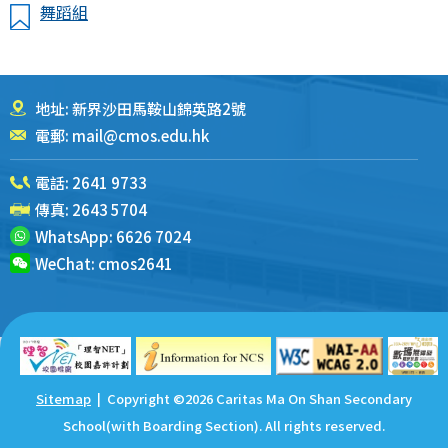
舞蹈組
地址: 新界沙田馬鞍山錦英路2號
電郵:
mail@cmos.edu.hk
電話:
2641 9733
傳真: 2643 5704
WhatsApp:
6626 7024
WeChat:
cmos2641
Sitemap
| Copyright ©
2026 Caritas Ma On Shan Secondary
School(with Boarding Section). All rights reserved.