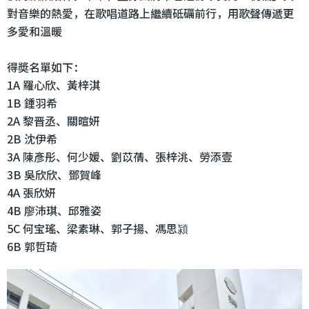
對音樂的熱愛，在歌唱道路上繼續砥礪前行，用歌聲傳遞更
多愛和溫暖
得奬名單如下：
1A 羅心欣、黃梓淇
1B 鍾羽希
2A 黎晋丞、關暄妍
2B 沈伊希
3A 陳彥彤、何少媛、劉苡蒨、張梓洮、勞添壹
3B 吳欣欣、鄧賀峰
4A 張欣妍
4B 廖沛琪、邱雅姿
5C 何宝瑤、梁素琳、郭子揚、馮思潁
6B 郭哲琦