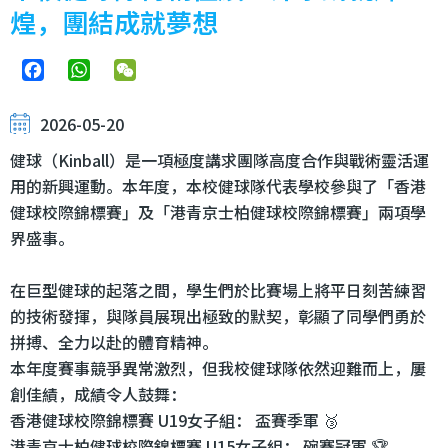
煌，團結成就夢想
Facebook
WhatsApp
WeChat
2026-05-20
健球（Kinball）是一項極度講求團隊高度合作與戰術靈活運
用的新興運動。本年度，本校健球隊代表學校參與了「香港
健球校際錦標賽」及「港青京士柏健球校際錦標賽」兩項學
界盛事。
在巨型健球的起落之間，學生們於比賽場上將平日刻苦練習
的技術發揮，與隊員展現出極致的默契，彰顯了同學們勇於
拼搏、全力以赴的體育精神。
本年度賽事競爭異常激烈，但我校健球隊依然迎難而上，屢
創佳績，成績令人鼓舞：
香港健球校際錦標賽 U19女子組： 盃賽季軍 🥉
港青京士柏健球校際錦標賽 U15女子組： 碗賽冠軍 🏆