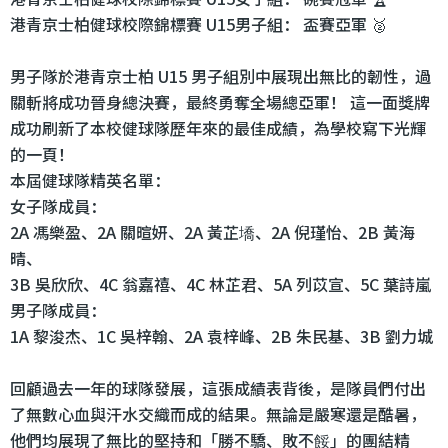
港青京士柏健球校際錦標賽 U15男子組： 盃賽亞軍 🥈
男子隊於港青京士柏 U15 男子組別中展現出無比的韌性，過
關斬將成功晉身總決賽，最終勇奪全場總亞軍！ 這一面獎牌
成功刷新了本校健球隊歷年來的最佳成績，為學校寫下光輝
的一頁！
本屆健球隊精英名單：
女子隊成員：
2A 馮樂盈、2A 關暄妍、2A 黃芷墧、2A 倪瑾怡、2B 黃海
晴、
3B 吳欣欣、4C 翁嘉禧、4C 林芷君、5A 列苡宣、5C 葉詩嵐
男子隊成員：
1A 黎浚杰、1C 吳梓翰、2A 袁梓峰、2B 朱民基、3B 劉力城
回顧過去一年的球隊發展，這張成績表背後，是隊員們付出
了無數心血與汗水交織而成的結果。無論是嚴寒還是酷暑，
他們均展現了無比的堅持和「勝不驕、敗不餒」的團結精