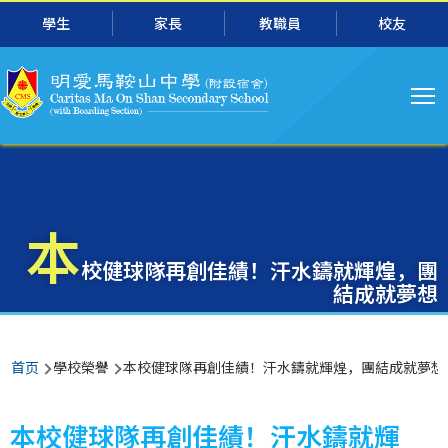
主
跳转到主要内容
學生
家長
教職員
校友
导
航
本
校健球隊再創佳績！汗水鑄就輝煌，團
結成就夢想
面
首页
學校榮譽
本校健球隊再創佳績！汗水鑄就輝煌，團結成就夢想
包
屑
本校健球隊再創佳績！汗水鑄就輝