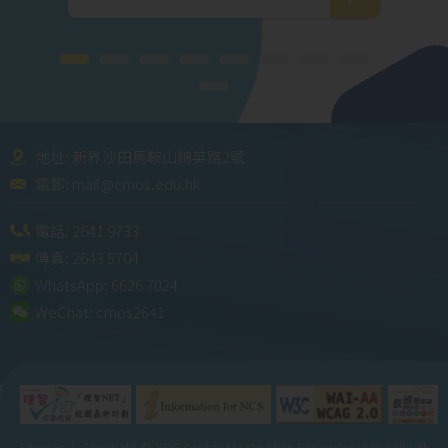
地址: 新界沙田馬鞍山錦英路2號
電郵:
mail@cmos.edu.hk
電話:
2641 9733
傳真: 2643 5704
WhatsApp:
6626 7024
WeChat:
cmos2641
Sitemap
| Copyright ©
2026 Caritas Ma On Shan Secondary School(with