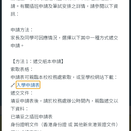
宿舍服務
請。有關插班申請及筆試安排之詳情，請參閱以下資
訊：
及充
宿舍致力為宿生提供一個關愛、舒
本
申請方法：
的全
適的住宿環境。關顧宿生的全人發
文
家長及同學可因應情況，選擇以下其中一種方式遞交
知識
展，用心培養和發展他們的多元技
命
申請。
其
能和興趣。設立個人成長計劃，能
醫
互助
夠更有效地照顧他們的成長需要。
識
【方法 1：遞交紙本申請】
術中
宿舍每年會舉辦不同的興趣班組和
心
索取表格：
大型晚會，宿生除了可參與多元化
健
更多
更
申請表可親臨本校校務處索取，或至學校網站下載：
的班組外，還可以擔任晚會司儀、
同
🔗
入學申請表
表演、設計等工作，發揮所長。注
錄
遞交文件：
重宿生的成長需要，積極與學校合
學
填妥申請表後，請於校務處辦公時間內，親臨遞交以
作，家校合一，致力提升宿生的學
或
下資料：
術水平。
為
已填妥之插班申請表
之
身份證明文件（香港身份證 或 其他新來港簽證文件）
#明愛馬鞍山中學宿舍