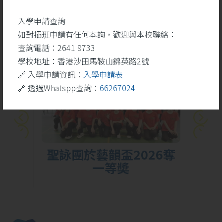
學生成就
更多
入學申請查詢
如對插班申請有任何本詢，歡迎與本校聯絡：
查詢電話：2641 9733
26
學校地址：香港沙田馬鞍山錦英路2號
5 月
🔗 入學申請資訊：
入學申請表
🔗 透過Whatspp查詢：
66267024
勝
聖詠團於藝韻盃2026奪
一等奬