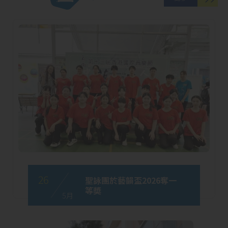
26
聖詠團於藝韻盃2026奪一
等奬
5 月