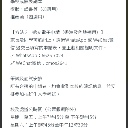
學校成績表副本
校園視頻
更多
#醫
獎狀、證書等（如適用）
#醫
推薦函（如適用）
#生
【方法 2：遞交電子申請（香港及內地適用）】
家長及同學可於網上，透過WhatsApp 或 WeChat微
信 遞交已填寫的申請表，並上載相關證明文件。
🔗 WhatsApp：6626 7024
🔗 WeChat微信：cmos2641
筆試及面試安排
所有合適的申請者，均會收到本校的確認信息，並安
排參加插班生入學考試。
校務處辦公時間（公眾假期除外）
星期一至五：上午7時45分 至 下午5時45分
星期六：上午8時45分至中午12時30分