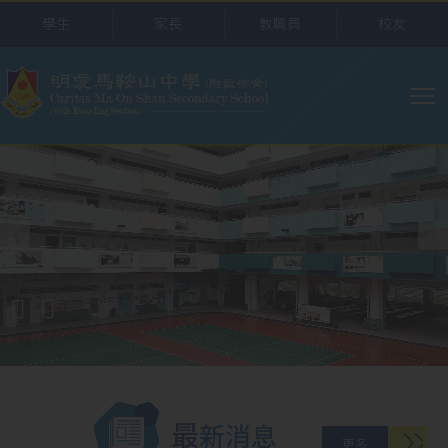
移至主內容
學生
家長
教職員
校友
主
导
航
最新消息
更多