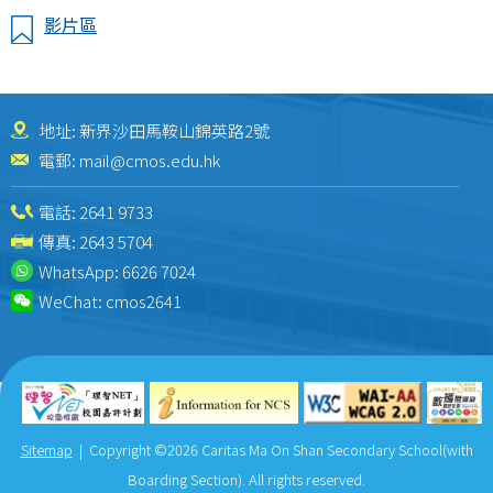
影片區
地址: 新界沙田馬鞍山錦英路2號
電郵:
mail@cmos.edu.hk
電話:
2641 9733
傳真: 2643 5704
WhatsApp:
6626 7024
WeChat:
cmos2641
Sitemap
| Copyright ©
2026 Caritas Ma On Shan Secondary School(with
Boarding Section). All rights reserved.