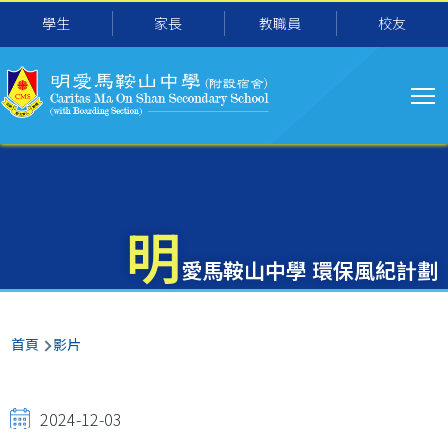
主
移至主內容
學生
家長
教職員
校友
导
航
明
愛馬鞍山中學 環保風紀計劃
導
首頁
影片
航
連
2024-12-03
結