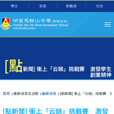
主
移至主內容
學生
家長
教職員
校友
导
航
[點
新聞] 衝上「云銷」挑戰賽 激發學生
創業精神
導
首頁
最新消息及活動
最新消息
[點新聞] 衝上「云銷」挑戰賽 
航
連
[點新聞] 衝上「云銷」挑戰賽 激發