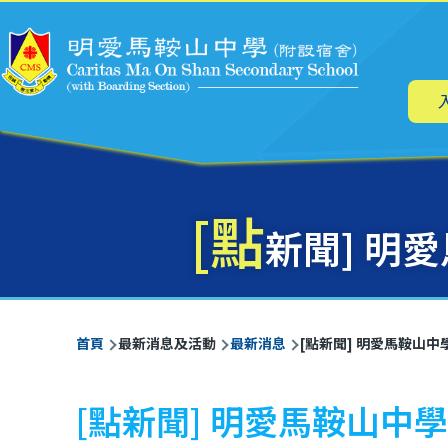
主
移至主內容
导
航
[點
新聞] 明
導
首頁
最新消息及活動
最新消息
[點新聞] 明愛馬鞍山
航
連
[點新聞] 明愛馬鞍山
結