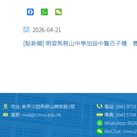
Facebook
WhatsApp
WeChat
2026-04-21
[點新聞] 明愛馬鞍山中學加設中醫百子櫃 
地址: 新界沙田馬鞍山錦英路2號
電話:
2641 9733
電郵:
mail@cmos.edu.hk
傳真: 2643 5704
WhatsApp:
6626
WeChat:
cmos2