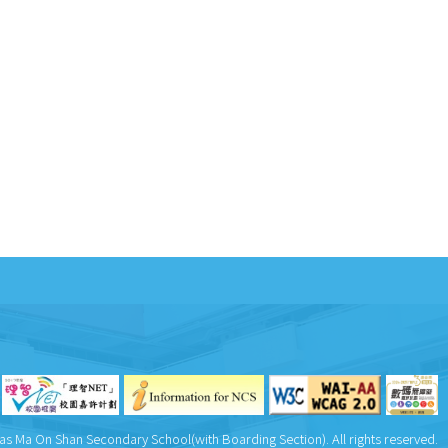
as Ma On Shan Secondary School(with Boarding Section). All rights reserved.