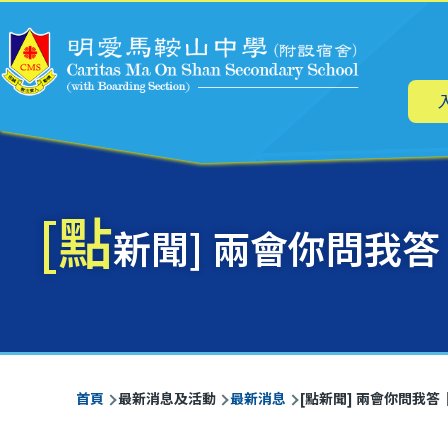
主
移至主內容
导
航
[點
新聞] 兩會你問我
導
首頁
最新消息及活動
最新消息
[點新聞] 兩會你問我
航