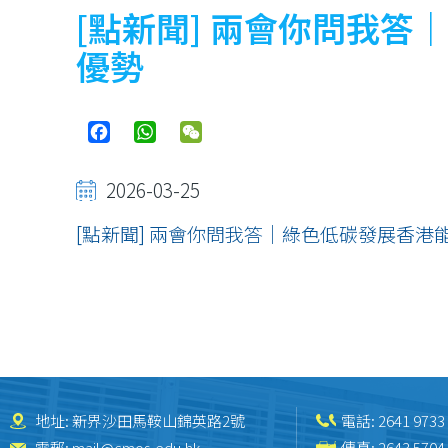
連
[點新聞] 兩會你問我
結
優勢
Facebook
WhatsApp
WeChat
2026-03-25
[點新聞] 兩會你問我答｜綠色低碳發展香
地址: 新界沙田馬鞍山錦英路2號
電話:
2641 9733
電郵:
mail@cmos.edu.hk
傳真: 2643 5704