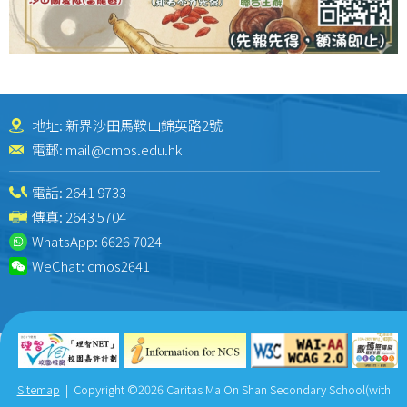
地址: 新界沙田馬鞍山錦英路2號
電郵:
mail@cmos.edu.hk
電話:
2641 9733
傳真: 2643 5704
WhatsApp:
6626 7024
WeChat:
cmos2641
Sitemap
| Copyright ©
2026 Caritas Ma On Shan Secondary School(with