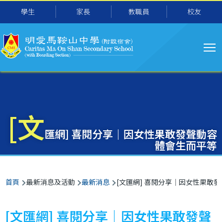
主
移至主內容
學生
家長
教職員
校友
导
航
[文
匯網] 喜閱分享｜因女性果敢發聲動容
體會生而平等
導
首頁
最新消息及活動
最新消息
[文匯網] 喜閱分享｜因女性果敢發
航
連
[文匯網] 喜閱分享｜因女性果敢發聲