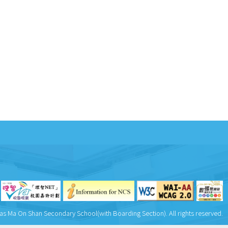
as Ma On Shan Secondary School(with Boarding Section). All rights reserved.