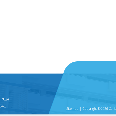
 7024
641
Sitemap
| Copyright ©
2026 Carit