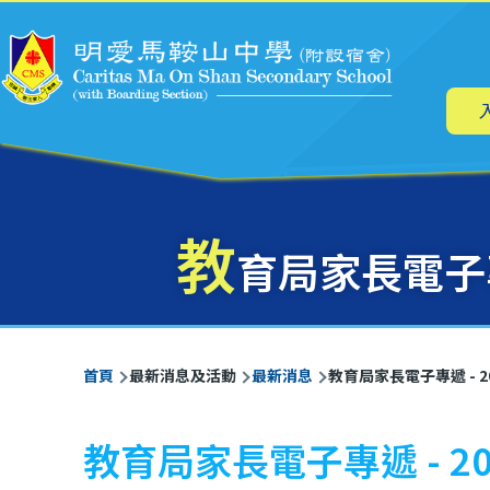
主
移至主內容
导
航
教
育局家長電子專
導
首頁
最新消息及活動
最新消息
教育局家長電子專遞 - 
航
連
教育局家長電子專遞 - 
結