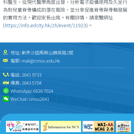
科醫生，從現代醫學角度出發，分析電子設備使用及久坐行
為對兒童脊骨構成的潛在風險，並分享促進脊骨與骨骼發展
的實用方法。歡迎家長出席。有關詳情，請瀏覽網址
(
https://info.edcity.hk/zh/event/11923
)。
地址: 新界沙田馬鞍山錦英路2號
電郵:
mail@cmos.edu.hk
電話:
2641 9733
傳真: 2643 5704
WhatsApp:
6626 7024
WeChat:
cmos2641