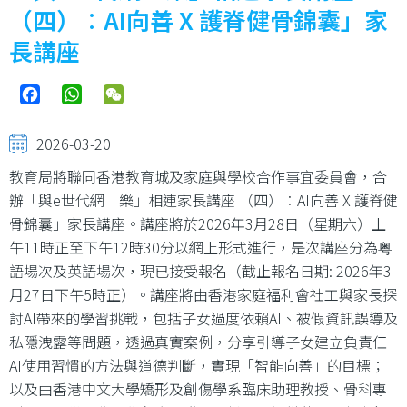
結
（四）︰AI向善 X 護脊健骨錦囊」家
長講座
Facebook
WhatsApp
WeChat
2026-03-20
教育局將聯同香港教育城及家庭與學校合作事宜委員會，合
辦「與e世代網「樂」相連家長講座 （四）︰AI向善 X 護脊健
骨錦囊」家長講座。講座將於2026年3月28日（星期六）上
午11時正至下午12時30分以網上形式進行，是次講座分為粤
語場次及英語場次，現已接受報名（截止報名日期: 2026年3
月27日下午5時正）。講座將由香港家庭福利會社工與家長探
討AI帶來的學習挑戰，包括子女過度依賴AI、被假資訊誤導及
私隱洩露等問題，透過真實案例，分享引導子女建立負責任
AI使用習慣的方法與道德判斷，實現「智能向善」的目標；
以及由香港中文大學矯形及創傷學系臨床助理教授、骨科專