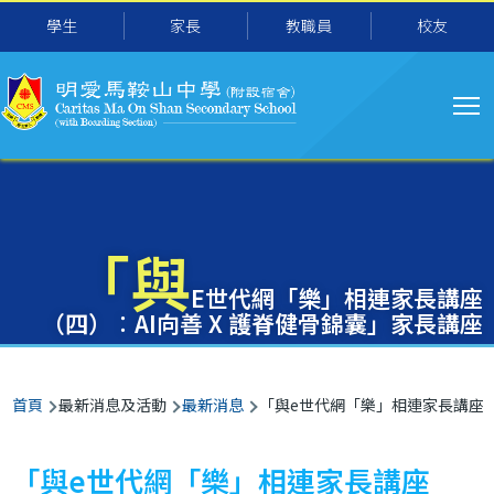
主
移至主內容
學生
家長
教職員
校友
导
航
「與
E世代網「樂」相連家長講座
（四）︰AI向善 X 護脊健骨錦囊」家長講座
導
首頁
最新消息及活動
最新消息
「與e世代網「樂」相連家長講座 （
航
連
「與e世代網「樂」相連家長講座