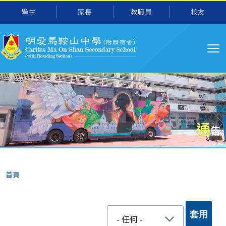
移至主內容
學生
家長
教職員
校友
主
导
航
通
告
導
首頁
航
連
結