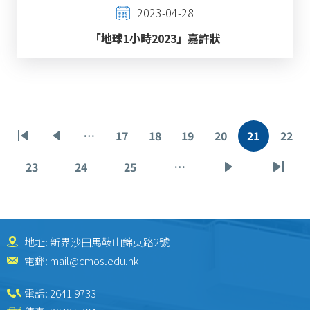
2023-04-28
「地球1小時2023」嘉許狀
Pagination
…
17
18
19
20
21
22
First
Previous
頁
頁
頁
頁
目
頁
page
page
面
面
面
面
前
面
23
24
25
…
頁
頁
頁
下
Last
頁
面
面
面
一
page
面
頁
地址: 新界沙田馬鞍山錦英路2號
電郵:
mail@cmos.edu.hk
電話:
2641 9733