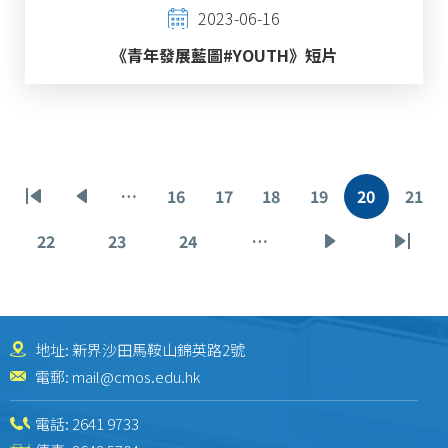
2023-06-16
《青年發展藍圖#YOUTH》短片
Pagination
…
16
17
18
19
20
21
First
Previous
頁
頁
頁
頁
目
頁
page
page
面
面
面
面
前
面
22
23
24
…
頁
頁
頁
下
Last
頁
面
面
面
一
page
面
頁
地址: 新界沙田馬鞍山錦英路2號
電郵:
mail@cmos.edu.hk
電話:
2641 9733