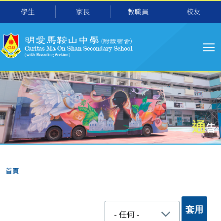
移至主內容
學生
家長
教職員
校友
主
导
航
通
告
導
首頁
航
連
結