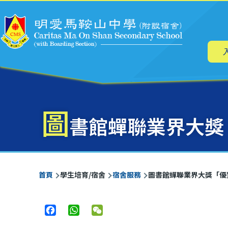
主
移至主內容
导
航
圖
書館蟬聯業界大獎
導
首頁
學生培育/宿舍
宿舍服務
圖書館蟬聯業界大獎「優
航
連
Facebook
WhatsApp
WeChat
結