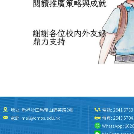
地址: 新界沙田馬鞍山錦英路2號
電話:
2641 9733
電郵:
mail@cmos.edu.hk
傳真: 2643 5704
WhatsApp:
6626
WeChat:
cmos2