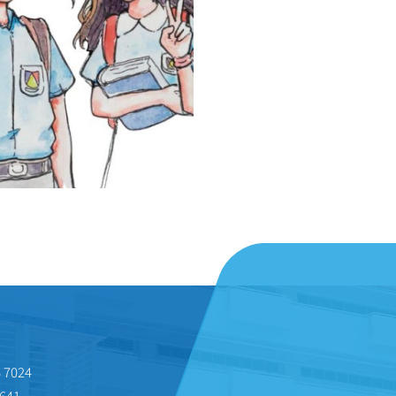
 7024
641