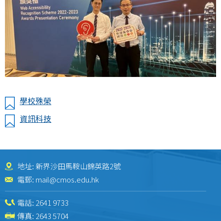
學校殊榮
資訊科技
地址: 新界沙田馬鞍山錦英路2號
電郵:
mail@cmos.edu.hk
電話:
2641 9733
傳真: 2643 5704