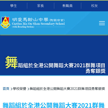
主
移至主內容
學生
家長
教職員
校友
导
航
舞
蹈組於全港公開舞蹈大賽2021群舞項目
勇奪銀獎
導
首頁
學校榮譽
舞蹈組於全港公開舞蹈大賽2021群舞項目勇奪銀獎
航
連
舞蹈組於全港公開舞蹈大賽2021群舞