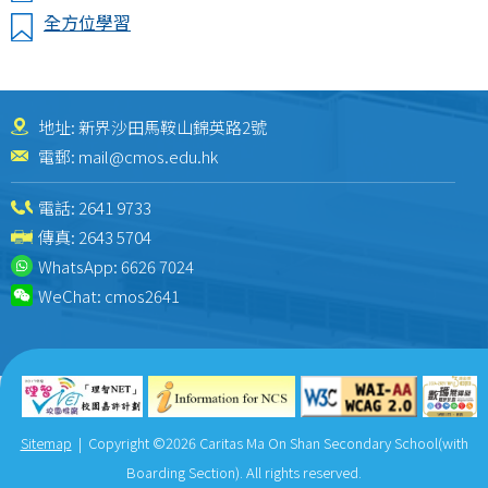
全方位學習
地址: 新界沙田馬鞍山錦英路2號
電郵:
mail@cmos.edu.hk
電話:
2641 9733
傳真: 2643 5704
WhatsApp:
6626 7024
WeChat:
cmos2641
Sitemap
| Copyright ©
2026 Caritas Ma On Shan Secondary School(with
Boarding Section). All rights reserved.