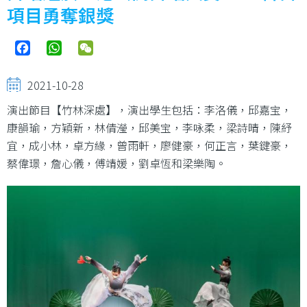
結
項目勇奪銀獎
Facebook
WhatsApp
WeChat
2021-10-28
演出節目【竹林深處】，演出學生包括：李洛儀，邱嘉宝，
康韻瑜，方穎新，林倩瀅，邱美宝，李咏柔，梁詩晴，陳紓
宜，成小林，卓方緣，曾雨軒，廖健豪，何正言，葉鍵豪，
蔡偉璟，詹心儀，傅靖媛，劉卓恆和梁樂陶。