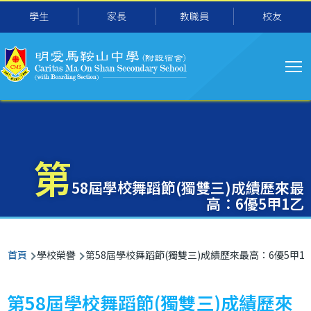
主
移至主內容
學生
家長
教職員
校友
导
航
第
58屆學校舞蹈節(獨雙三)成績歷來最
高：6優5甲1乙
導
首頁
學校榮譽
第58屆學校舞蹈節(獨雙三)成績歷來最高：6優5甲1
航
連
第58屆學校舞蹈節(獨雙三)成績歷來