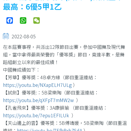
結
最高：6優5甲1乙
Facebook
WhatsApp
WeChat
2022-08-05
在本屆賽事裡，共派出12隊節目出賽，參加中國舞及現代舞
組，當中拿得最高榮譽的「優等獎」節目，竟達半數，是舞
蹈組創立以來的最佳成績！
中國舞成績如下：
【芳華】優等奬：4B卓方緣（節目重溫連結：
https://youtu.be/NXapELH7ULg
）
【試劍】優等奬:：5B梁樂陶（節目重溫連結：
https://youtu.be/qXFpT7mMW2w
）
【孔雀飛來】優等奬：3A康韻瑜 （節目重溫連結：
https://youtu.be/7epu1EFILUk
）
【天山邊上的雲】優等奬：5B傅靖媛，5B梁樂陶（節目重溫
連結：
https://youtu.be/TEfhRxbZSdA
）