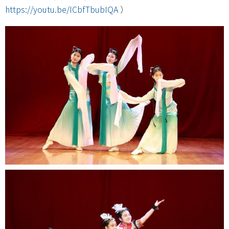
https://youtu.be/ICbfTbubIQA
）