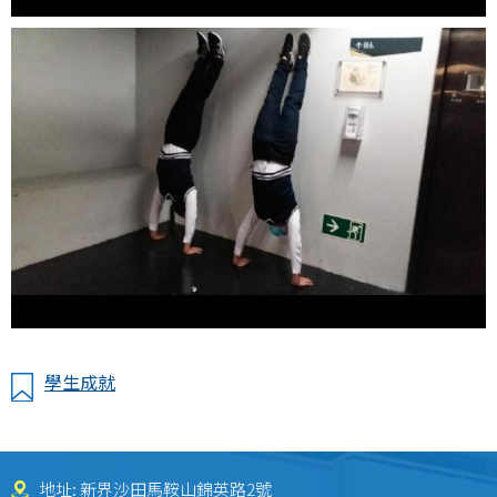
學生成就
地址: 新界沙田馬鞍山錦英路2號