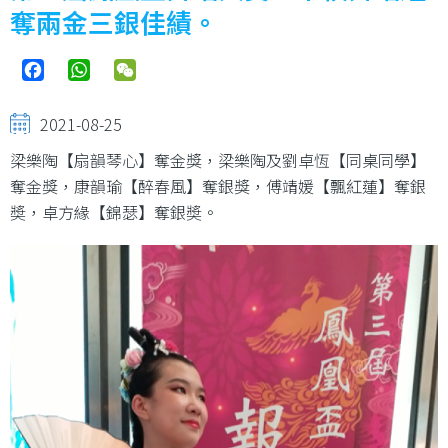
結
奪兩金三銀佳績。
Facebook
WhatsApp
WeChat
2021-08-25
梁樂陶【扇韻琴心】奪金獎，梁樂陶及劉卓恆【同桌同學】
奪金獎，康韻瑜【醉春風】奪銀獎，傅靖媛【飄紅蓮】奪銀
奬，卓方緣【錦瑟】奪銀奬。