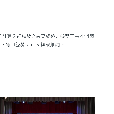
績只計算２群舞及２最高成績之獨雙三共４個節
，獲甲級獎。 中國舞成績如下：