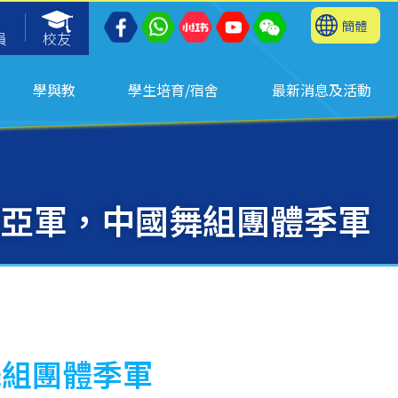
簡體
員
校友
學與教
學生培育/宿舍
最新消息及活動
體亞軍，中國舞組團體季軍
舞組團體季軍