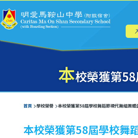
主
移至主內容
导
航
本
校榮獲第5
導
首頁
學校榮譽
本校榮獲第58屆學校舞蹈節現代舞組團體
航
連
本校榮獲第58屆學校舞
結