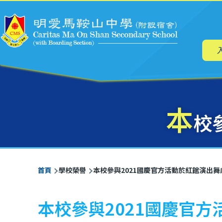
主
移至主內容
导
航
本
校
導
首頁
學校榮譽
本校參與2021國慶官方活動於紅館演出
航
連
本校參與2021國慶官
結