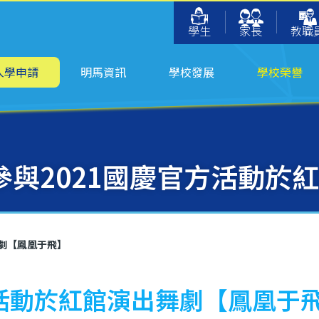
學生
家長
教職
入學申請
明馬資訊
學校發展
學校榮譽
參與2021國慶官方活動於
舞劇【鳳凰于飛】
方活動於紅館演出舞劇【鳳凰于