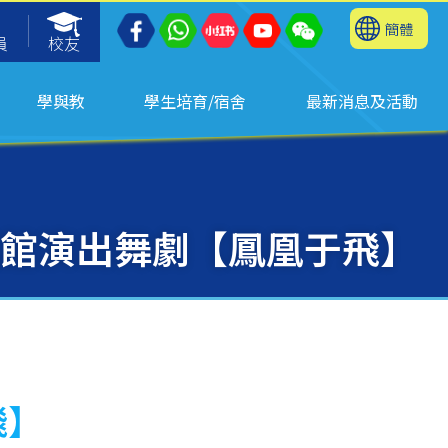
簡體
員
校友
學與教
學生培育/宿舍
最新消息及活動
紅館演出舞劇【鳳凰于飛】
飛】