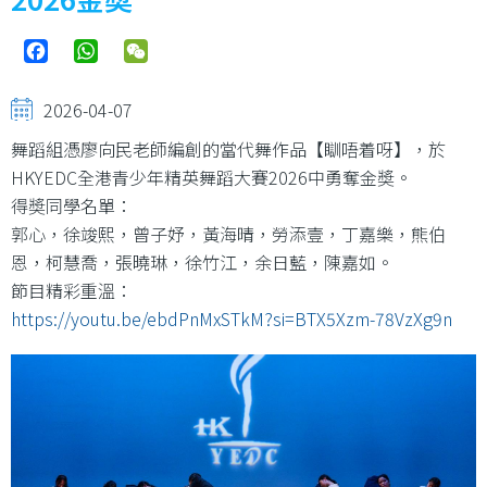
Facebook
WhatsApp
WeChat
2026-04-07
舞蹈組憑廖向民老師編創的當代舞作品【瞓唔着呀】，於
HKYEDC全港青少年精英舞蹈大賽2026中勇奪金奬。
得奬同學名單：
郭心，徐竣熙，曾子妤，黃海晴，勞添壹，丁嘉樂，熊伯
恩，柯慧喬，張曉琳，徐竹江，余日藍，陳嘉如。
節目精彩重溫：
https://youtu.be/ebdPnMxSTkM?si=BTX5Xzm-78VzXg9n