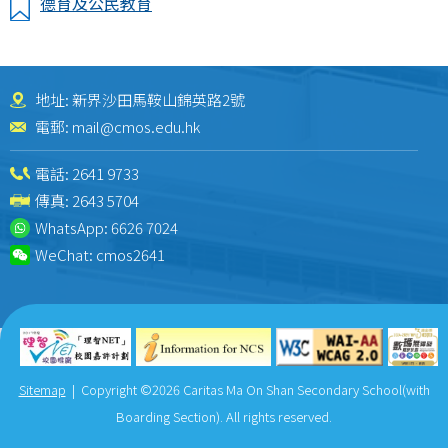
德育及公民教育
地址: 新界沙田馬鞍山錦英路2號
電郵:
mail@cmos.edu.hk
電話:
2641 9733
傳真: 2643 5704
WhatsApp:
6626 7024
WeChat:
cmos2641
Sitemap
| Copyright ©
2026 Caritas Ma On Shan Secondary School(with
Boarding Section). All rights reserved.