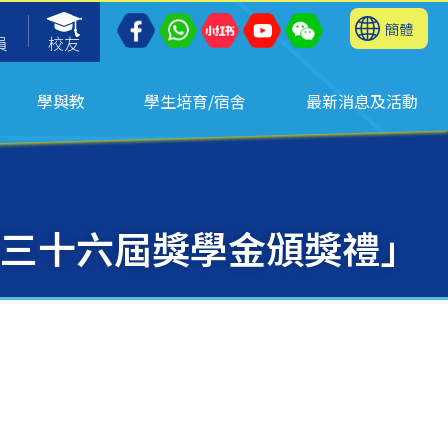
簡體
員
校友
學與教
學生培育/宿舍
最新消息及活動
三十六屆獎學金頒獎禮」