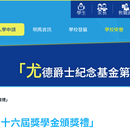
學生
家長
教職
入學申請
明馬資訊
學校發展
學校榮譽
「尤
德爵士紀念基金第
獎禮」
三十六屆獎學金頒獎禮」