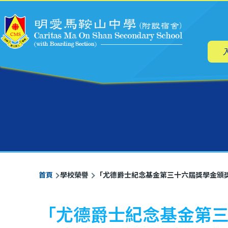
主
移至主內容
导
航
導
首頁
學校榮譽
「尤德爵士紀念基金第三十六屆獎學金頒
航
連
「尤德爵士紀念基金第
結