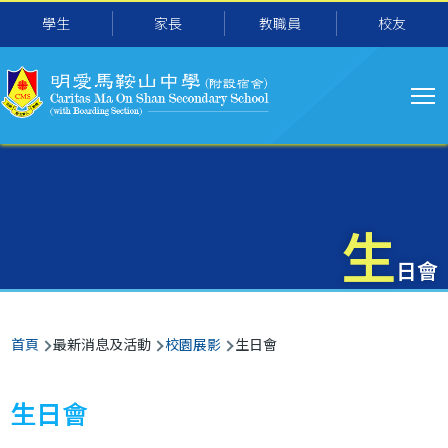
主
移至主內容
學生
家長
教職員
校友
导
航
生
日會
導
首頁
最新消息及活動
校園展影
生日會
航
連
生日會
結