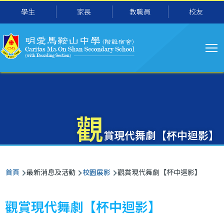
主
移至主內容
學生
家長
教職員
校友
导
航
觀
賞現代舞劇【杯中迴影】
導
首頁
最新消息及活動
校園展影
觀賞現代舞劇【杯中迴影】
航
連
觀賞現代舞劇【杯中迴影】
結