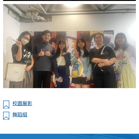
校園展影
舞蹈組