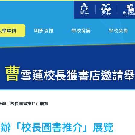
學生
家長
教職
入學申請
明馬資訊
學校發展
學校榮譽
曹
雪蓮校長獲書店邀請舉
舉辦「校長圖書推介」展覽
舉辦「校長圖書推介」展覽