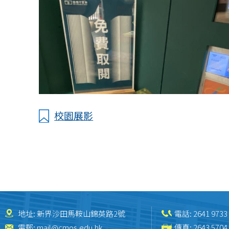
校園展影
地址: 新界沙田馬鞍山錦英路2號
電話:
2641 9733
電郵:
mail@cmos.edu.hk
傳真: 2643 5704