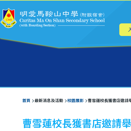
主
移至主內容
导
航
導
首頁
最新消息及活動
校園展影
曹雪蓮校長獲書店邀請
航
連
曹雪蓮校長獲書店邀請
結