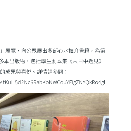
介」展覽，向公眾展出多部心水推介書籍，為第
校多本出版物，包括學生劇本集《末日中遇見》
面的成果與喜悅。詳情請參閱：
BLMtKuH5d2Nc6RabKoNWCouYFigZNYQkRo4gl