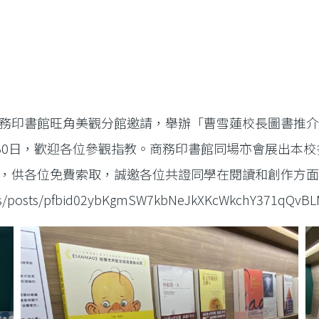
務印書館旺角美觀分館邀請，舉辦「曹雪蓮校長圖書推
月30日，歡迎各位參觀指教。商務印書館同場亦會展出本
，供各位免費索取，誠邀各位共證同學在閱讀和創作方
ores/posts/pfbid02ybKgmSW7kbNeJkXKcWkchY371qQv