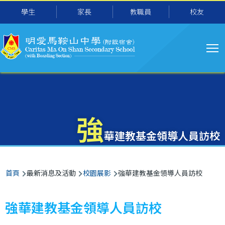
主
移至主內容
學生
家長
教職員
校友
导
航
強
華建教基金領導人員訪校
導
首頁
最新消息及活動
校園展影
強華建教基金領導人員訪校
航
連
強華建教基金領導人員訪校
結