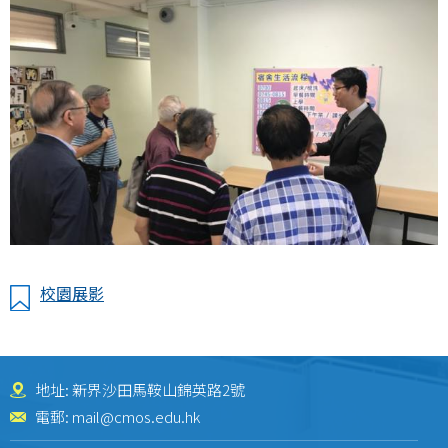
校園展影
地址: 新界沙田馬鞍山錦英路2號
電郵:
mail@cmos.edu.hk