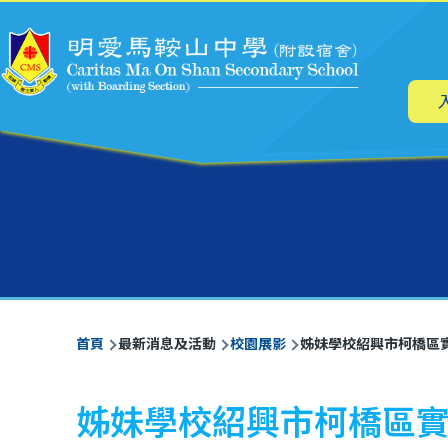
主
移至主內容
导
航
導
首頁
最新消息及活動
校園展影
姊妹學校紹興市柯橋區
航
連
姊妹學校紹興市柯橋區
結