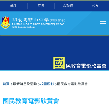
主
移至主內容
學生
家長
教職員
校友
导
航
國
民教育電影欣賞會
導
首頁
最新消息及活動
校園展影
國民教育電影欣賞會
航
連
國民教育電影欣賞會
結