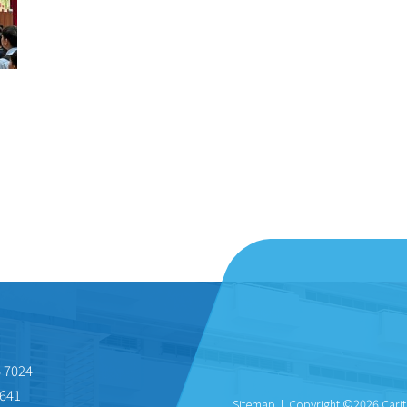
 7024
641
Sitemap
| Copyright ©
2026 Carit