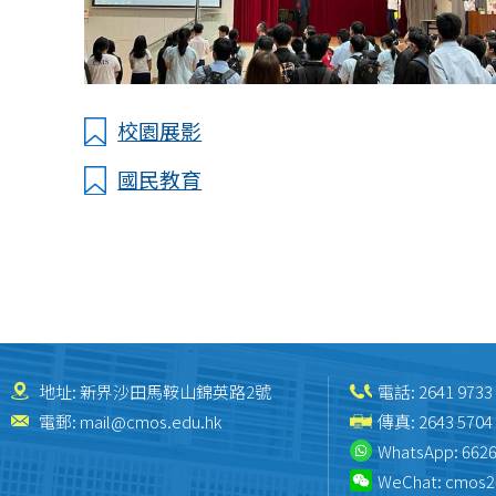
校園展影
國民教育
地址: 新界沙田馬鞍山錦英路2號
電話:
2641 9733
電郵:
mail@cmos.edu.hk
傳真: 2643 5704
WhatsApp:
6626
WeChat:
cmos2