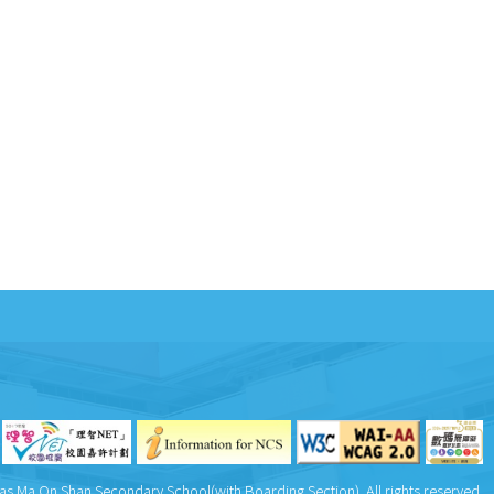
as Ma On Shan Secondary School(with Boarding Section). All rights reserved.