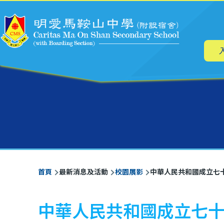
主
移至主內容
导
航
導
首頁
最新消息及活動
校園展影
中華人民共和國成立七
航
連
中華人民共和國成立七
結