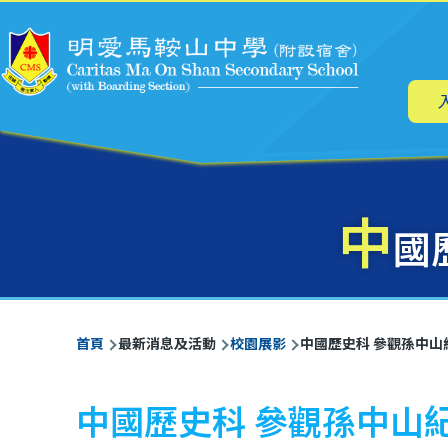
主
移至主內容
导
航
中
國
導
首頁
最新消息及活動
校園展影
中國歷史科 參觀孫中山
航
連
中國歷史科 參觀孫中山
結