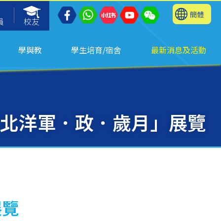
簡體
員
校友
學與教
學生培育/宿舍
最新消息及活動
「北洋軍．政．歲月」展覽
展覽