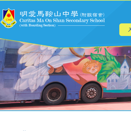
主
移至主內容
导
航
導