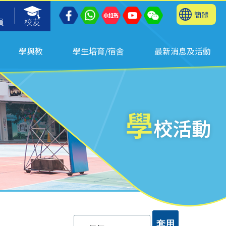
簡體
員
校友
學與教
學生培育/宿舍
最新消息及活動
學
校活動