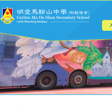
主
移至主內容
导
航
導