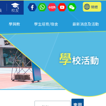
簡體
員
校友
學與教
學生培育/宿舍
最新消息及活動
學
校活動