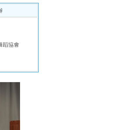
辦
舞蹈協會