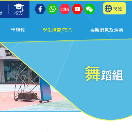
簡體
員
校友
學與教
學生培育/宿舍
最新消息及活動
舞
蹈組