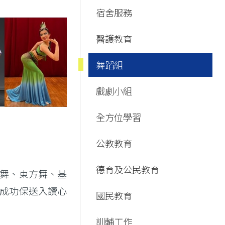
Main
宿舍服務
navigation
醫護教育
舞蹈組
戲劇小組
全方位學習
公教教育
德育及公民教育
舞、東方舞、基
成功保送入讀心
國民教育
訓輔工作