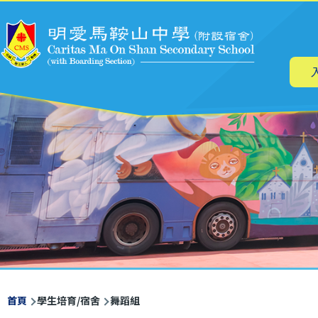
主
移至主內容
导
航
導
首頁
學生培育/宿舍
舞蹈組
航