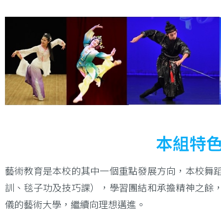
連
結
本組特
藝術教育是本校的其中一個重點發展方向，本校舞
訓、毯子功及技巧課），學習團結和承擔精神之餘
儀的藝術大學，繼續向理想邁進。