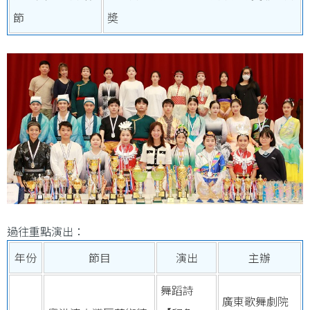
節
奬
過往重點演出：
年份
節目
演出
主辦
舞蹈詩
廣東歌舞劇院