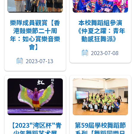
樂隊成員觀賞【香
本校舞蹈組參演
港鼓樂節二十周
《仲夏之躍：青年
年：如心賞樂音樂
動感狂舞派》
會】
2023-07-08
2023-07-13
【2023"湾区杯"⻘
第59屆學校舞蹈節
少年舞蹈艺术展
系列【舞蹈同樂日