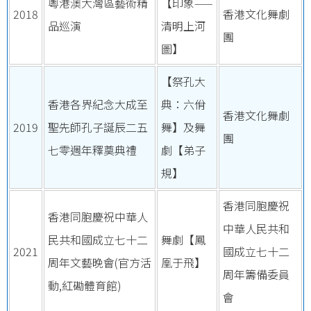
粵港澳大灣區藝術精
【印象——
2018
香港文化舞劇
品巡演
清明上河
團
圖】
【祭孔大
香港各界紀念大成至
典：六佾
香港文化舞劇
2019
聖先師孔子誕辰二五
舞】及舞
團
七零週年釋奠典禮
劇【弟子
規】
香港同胞慶祝
香港同胞慶祝中華人
中華人民共和
民共和國成立七十二
舞劇【鳳
2021
國成立七十二
周年文藝晚會(官方活
凰于飛】
周年籌備委員
動,紅磡體育館)
會