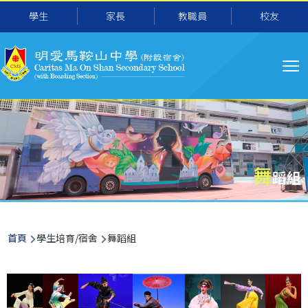
主
移至主內容
學生
家長
教職員
校友
导
航
舞
蹈組
導
首頁
學生培育/宿舍
舞蹈組
航
連
結