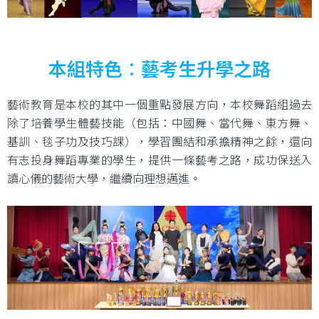
本組特色︰藝考生升學之路
藝術教育是本校的其中一個重點發展方向，本校舞蹈組過去
除了培養學生體藝技能（包括：中國舞、當代舞、東方舞、
基訓、毯子功及技巧課），學習團結和承擔精神之餘，還向
有志投身舞蹈專業的學生，提供一條藝考之路，成功保送入
讀心儀的藝術大學，繼續向理想邁進。