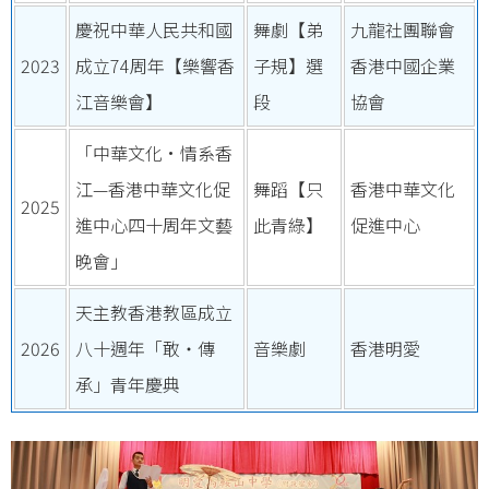
慶祝中華人民共和國
舞劇【弟
九龍社團聯會
2023
成立74周年【樂響香
子規】選
香港中國企業
江音樂會】
段
協會
「中華文化•情系香
江—香港中華文化促
舞蹈【只
香港中華文化
2025
進中心四十周年文藝
此青綠】
促進中心
晚會」
天主教香港教區成立
2026
八十週年「敢・傳
音樂劇
香港明愛
承」青年慶典