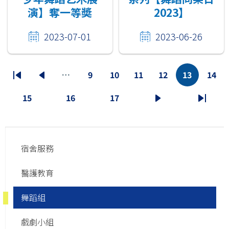
演】奪一等奬
2023】
2023-07-01
2023-06-26
Pagination
…
9
10
11
12
13
14
First
Previous
頁
頁
頁
頁
目
頁
page
page
面
面
面
面
前
面
15
16
17
頁
頁
頁
下
Last
頁
面
面
面
一
page
面
Main
頁
宿舍服務
navigation
醫護教育
舞蹈組
戲劇小組