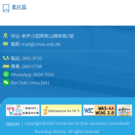
影片區
地址: 新界沙田馬鞍山錦英路2號
電郵:
mail@cmos.edu.hk
電話:
2641 9733
傳真: 2643 5704
WhatsApp:
6626 7024
WeChat:
cmos2641
Sitemap
| Copyright ©
2026 Caritas Ma On Shan Secondary School(with
Boarding Section). All rights reserved.