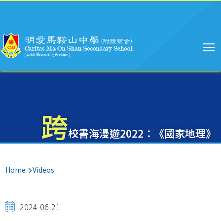
Main
Skip to main content
navigation
跨
校書海漫遊2022：《國家地理》
Breadcrumb
Home
Videos
2024-06-21