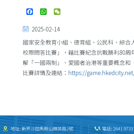
Facebook
WhatsApp
WeChat
2025-02-14
國家安全教育小組、德育組、公民科、綜合人
校際問答比賽」，藉比賽紀念抗戰勝利80
解「一國兩制」、愛國者治港等重要概念和
比賽詳情及連結：
https://game.hkedcity.ne
地址: 新界沙田馬鞍山錦英路2號
電話:
2641 9733